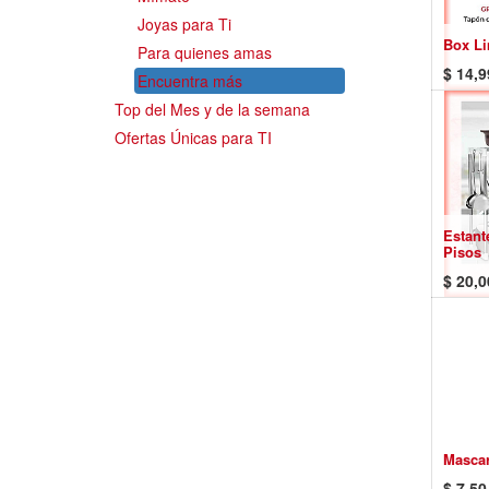
Joyas para Ti
Box Li
Para quienes amas
$
14,9
Encuentra más
Top del Mes y de la semana
Ofertas Únicas para TI
Estant
Pisos
$
20,0
Mascar
$
7,50