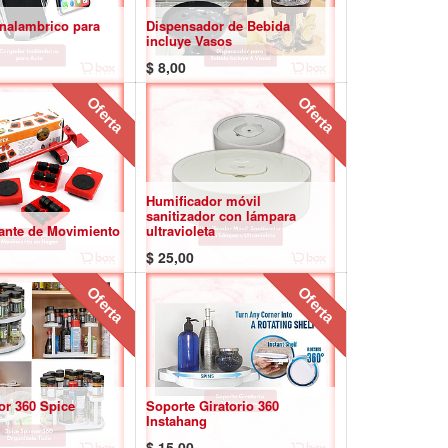
nalambrico para
Dispensador de Bebida
incluye Vasos
$
8,00
Oferta
Oferta
Humificador móvil
sanitizador con lámpara
ante de Movimiento
ultravioleta
$
25,00
Oferta
Oferta
or 360 Spice
Soporte Giratorio 360
Instahang
$
15,00