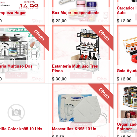
Cargador I
mpieza Hogar
Box Mujer Independiente
Auto
9
$
22,00
$
12,00
Oferta
Oferta
eria Multiuso Dos
Estantería Multiuso Tres
Pisos
Gata Ayud
0
$
30,00
$
12,00
Oferta
Organizad
illa Color kn95 10 Uds.
Mascarillas KN95 10 Un.
Spinner
$
5,50
$
15,00