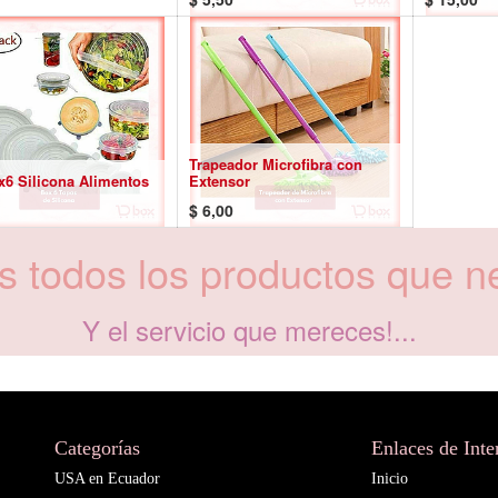
Trapeador Microfibra con
x6 Silicona Alimentos
Extensor
$
6,00
 todos los productos que ne
Y el servicio que mereces!...
Categorías
Enlaces de Inte
USA en Ecuador
Inicio