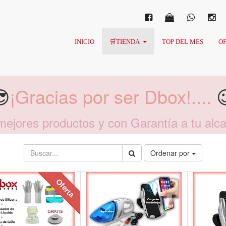
INICIO
🛒TIENDA
TOP DEL MES
OF
😎
¡Gracias por ser Dbox!....

mejores productos y con Garantía a tu alc
Ordenar por
Oferta