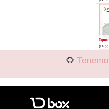
Tapas 
$
4,50
🌻
Tenemos