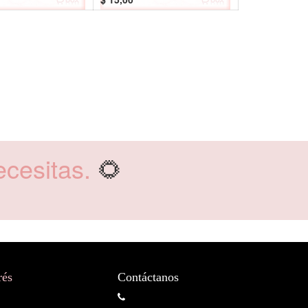
cesitas.
🌻
rés
Contáctanos