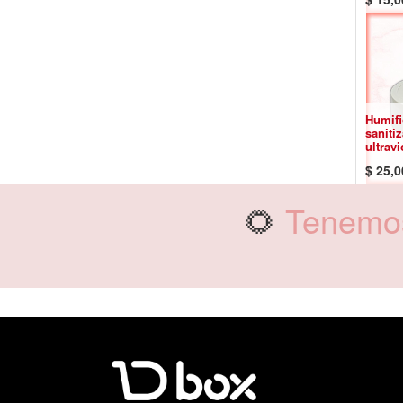
Humifi
saniti
ultravi
$
25,0
🌻
Tenemos