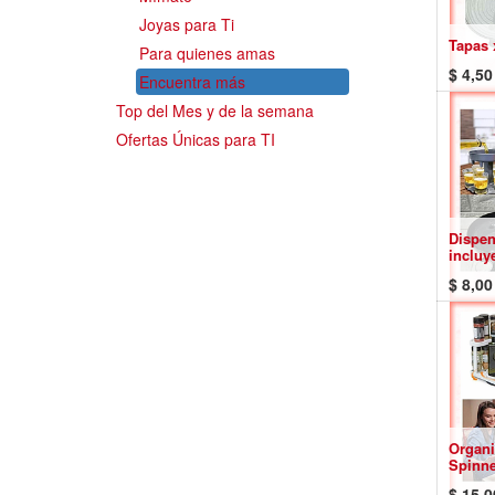
Joyas para Ti
Tapas 
Para quienes amas
$
4,50
Encuentra más
Top del Mes y de la semana
Ofertas Únicas para TI
Dispen
incluy
$
8,00
Organi
Spinne
$
15,0