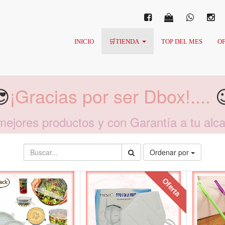
INICIO
🛒TIENDA
TOP DEL MES
OF
😎
¡Gracias por ser Dbox!....

mejores productos y con Garantía a tu alc
Ordenar por
Oferta