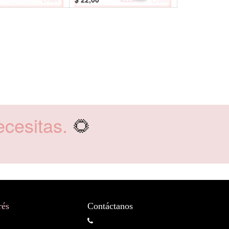
cesitas.
🌻
rés
Contáctanos