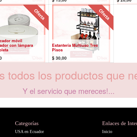
Oferta
Oferta
cador móvil
zador con lámpara
Estantería Multiuso Tres
oleta
Pisos
0
$
30,00
 todos los productos que ne
Y el servicio que mereces!...
Categorías
Enlaces de Inte
USA en Ecuador
Inicio