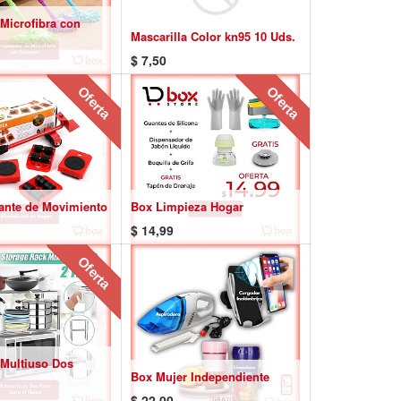
Microfibra con
Mascarilla Color kn95 10 Uds.
$
7,50
Oferta
Oferta
ante de Movimiento
Box Limpieza Hogar
$
14,99
Oferta
 Multiuso Dos
Box Mujer Independiente
$
22,00