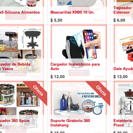
Trapeador 
x6 Silicona Alimentos
Mascarillas KN95 10 Un.
Extensor
$
5,50
$
6,00
sador de Bebida
Cargador Inalambrico para
e Vasos
Auto
Gata Ayud
$
12,00
$
12,00
Oferta
Oferta
zador 360 Spice
Soporte Giratorio 360
Estanteria
r
Instahang
Pisos
0
$
15,00
$
20,00