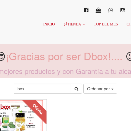
INICIO
🛒TIENDA
TOP DEL MES
OF
😎
¡Gracias por ser Dbox!....

mejores productos y con Garantía a tu alc
Ordenar por
Oferta