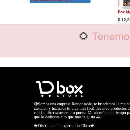
Box Me
$
12,2
🌻
Tenemos
🔴Somos una empresa Responsable, te brindamos la mejor
atención y hacemos tu vida más fácil llevando productos d
calidad directamente a tu puerta 😎, ahorrándote tiempo p
que lo dediques a lo que más te gusta 🌅.
🍁Disfruta de la experiencia Dbox🍁