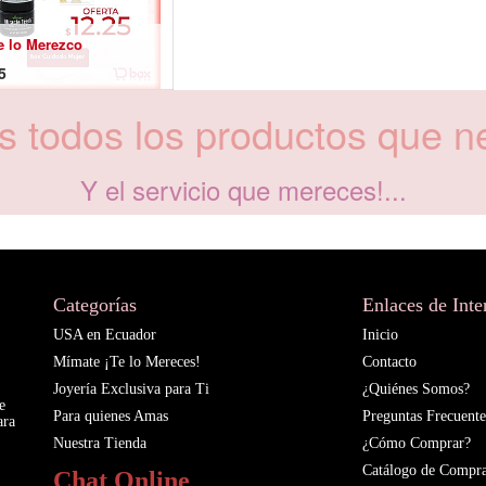
 lo Merezco
5
 todos los productos que ne
Y el servicio que mereces!...
Categorías
Enlaces de Inte
USA en Ecuador
Inicio
Mímate ¡Te lo Mereces!
Contacto
Joyería Exclusiva para Ti
¿Quiénes Somos?
e
Para quienes Amas
Preguntas Frecuente
ara
Nuestra Tienda
¿Cómo Comprar?
Catálogo de Compr
Chat Online