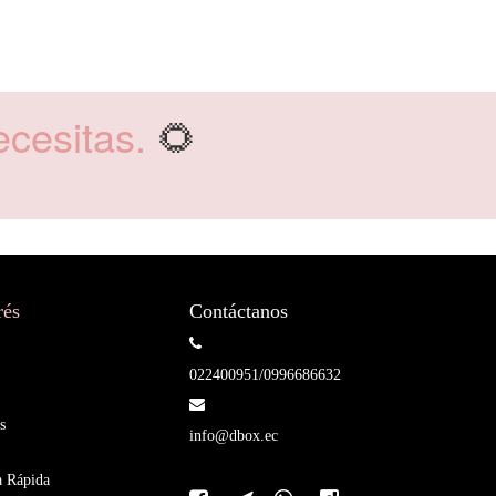
cesitas.
🌻
rés
Contáctanos
022400951/0996686632
s
info@dbox.ec
a Rápida