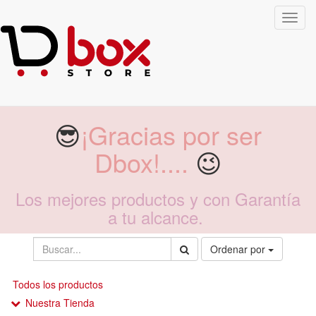
Toggl
navig
😎
¡Gracias por ser
Dbox!....
😉
Los mejores productos y con Garantía
a tu alcance.
Ordenar por
Todos los productos
Nuestra Tienda